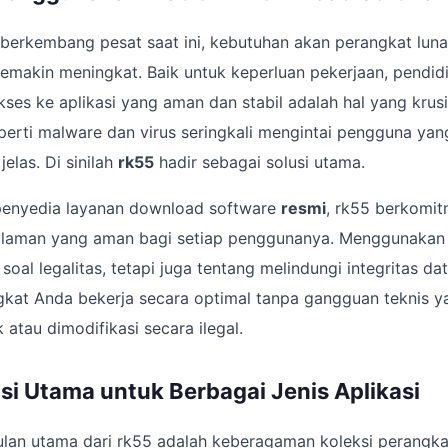
g berkembang pesat saat ini, kebutuhan akan perangkat lun
 semakin meningkat. Baik untuk keperluan pekerjaan, pendi
kses ke aplikasi yang aman dan stabil adalah hal yang krusi
perti malware dan virus seringkali mengintai pengguna ya
elas. Di sinilah
rk55
hadir sebagai solusi utama.
penyedia layanan download software
resmi
, rk55 berkomi
laman yang aman bagi setiap penggunanya. Menggunakan 
soal legalitas, tetapi juga tentang melindungi integritas da
kat Anda bekerja secara optimal tanpa gangguan teknis y
k atau dimodifikasi secara ilegal.
si Utama untuk Berbagai Jenis Aplikasi
ulan utama dari rk55 adalah keberagaman koleksi perangka