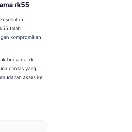
sama rk55
 kesehatan
k55 telah
Jangan kompromikan
uk bersantai di
una cerdas yang
 kemudahan akses ke