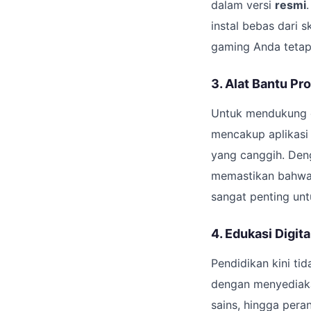
dalam versi
resmi
instal bebas dari 
gaming Anda tetap
3. Alat Bantu Pro
Untuk mendukung ef
mencakup aplikasi 
yang canggih. Den
memastikan bahwa 
sangat penting unt
4. Edukasi Digit
Pendidikan kini tid
dengan menyediakan
sains, hingga per