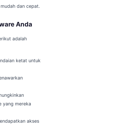
a mudah dan cepat.
tware Anda
rikut adalah
ndaian ketat untuk
menawarkan
emungkinkan
re yang mereka
mendapatkan akses