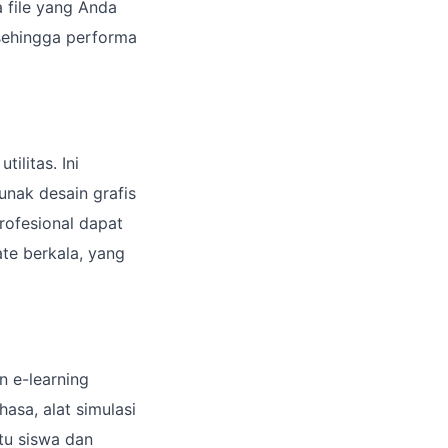
 file yang Anda
 sehingga performa
ilitas. Ini
unak desain grafis
rofesional dapat
te berkala, yang
n e-learning
asa, alat simulasi
tu siswa dan