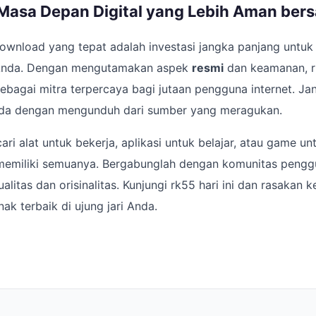
Masa Depan Digital yang Lebih Aman ber
ownload yang tepat adalah investasi jangka panjang untuk
l Anda. Dengan mengutamakan aspek
resmi
dan keamanan, r
sebagai mitra terpercaya bagi jutaan pengguna internet. 
da dengan mengunduh dari sumber yang meragukan.
i alat untuk bekerja, aplikasi untuk belajar, atau game unt
 memiliki semuanya. Bergabunglah dengan komunitas pengg
alitas dan orisinalitas. Kunjungi rk55 hari ini dan rasakan
ak terbaik di ujung jari Anda.