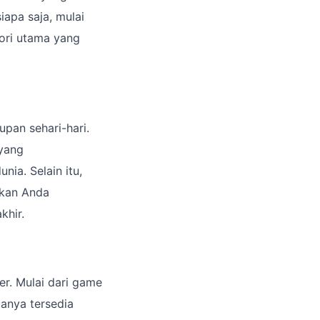
iapa saja, mulai
gori utama yang
upan sehari-hari.
 yang
ia. Selain itu,
ikan Anda
khir.
r. Mulai dari game
anya tersedia