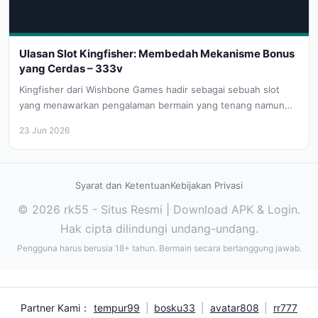
Ulasan Slot Kingfisher: Membedah Mekanisme Bonus
yang Cerdas – 333v
Kingfisher dari Wishbone Games hadir sebagai sebuah slot
yang menawarkan pengalaman bermain yang tenang namun
penuh dengan mekanisme bonus yang...
23 Jun 2026
Syarat dan Ketentuan
Kebijakan Privasi
© 2026 rk55 - Situs Resmi | Download APK & Login.
Hak cipta dilindungi undang-undang.
Pengguna harus berusia 18+ tahun. Bermain secara bertanggung jawab.
Partner Kami：
tempur99
|
bosku33
|
avatar808
|
rr777