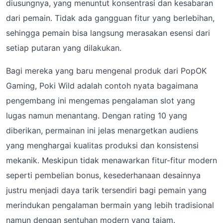
diusungnya, yang menuntut konsentrasi dan kesabaran
dari pemain. Tidak ada gangguan fitur yang berlebihan,
sehingga pemain bisa langsung merasakan esensi dari
setiap putaran yang dilakukan.
Bagi mereka yang baru mengenal produk dari PopOK
Gaming, Poki Wild adalah contoh nyata bagaimana
pengembang ini mengemas pengalaman slot yang
lugas namun menantang. Dengan rating 10 yang
diberikan, permainan ini jelas menargetkan audiens
yang menghargai kualitas produksi dan konsistensi
mekanik. Meskipun tidak menawarkan fitur-fitur modern
seperti pembelian bonus, kesederhanaan desainnya
justru menjadi daya tarik tersendiri bagi pemain yang
merindukan pengalaman bermain yang lebih tradisional
namun dengan sentuhan modern yang tajam.