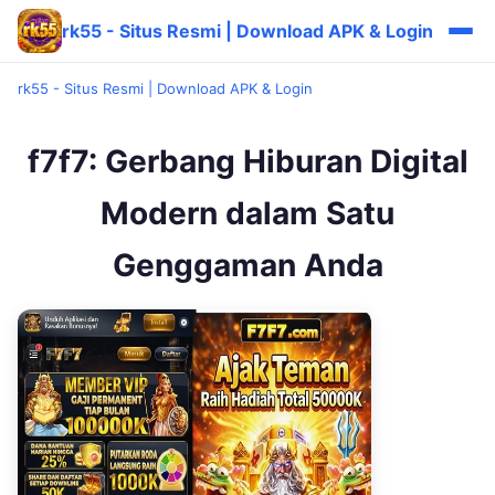
rk55 - Situs Resmi | Download APK & Login
rk55 - Situs Resmi | Download APK & Login
f7f7: Gerbang Hiburan Digital
Modern dalam Satu
Genggaman Anda